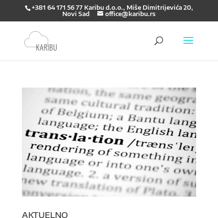
+381 64 171 56 77 Karibu d.o.o., Miše Dimitrijevića 20,
Novi Sad
office@karibu.rs
AKTUELNO