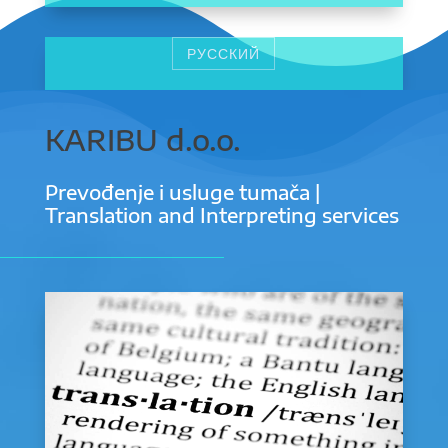
РУССКИЙ
KARIBU d.o.o.
Prevođenje i usluge tumača |
Translation and Interpreting services