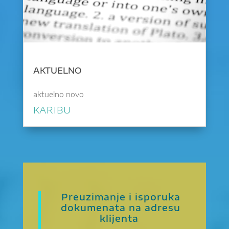
AKTUELNO
aktuelno novo
KARIBU
Preuzimanje i isporuka
dokumenata na adresu
klijenta