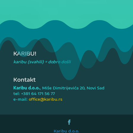
KARIBU!
karibu (svahili) = dobro došli
Kontakt
Karibu d.o.o.
, Miše Dimitrijevića 20, Novi Sad
tel: +381 64 171 56 77
e-mail:
office@karibu.rs
Karibu d.o.o.