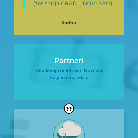
(teritorija GRAD – NOVI SAD)
Karibu
Partneri
Akademija umetnosti Novi Sad
Pogled u ogledalu