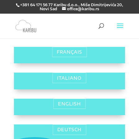
+381 64 171 56 77 Karibu d.o.o., Miše Dimitrijevića 20,
Novi Sad
office@karibu.rs
FRANÇAIS
ITALIANO
ENGLISH
DEUTSCH