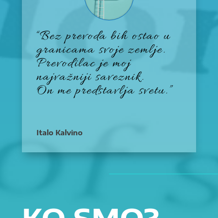
“Bez prevoda bih ostao u
granicama svoje zemlje.
Prevodilac je moj
najvažniji saveznik.
On me predstavlja svetu.”
Italo Kalvino
KO SMO?